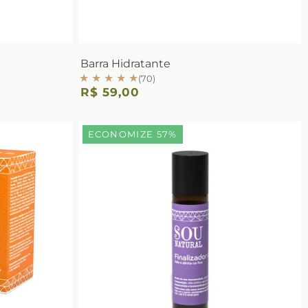
Barra Hidratante
★ ★ ★ ★ ★
(70)
R$ 59,00
ECONOMIZE 57%