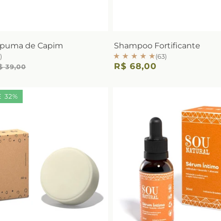
spuma de Capim
Shampoo Fortificante
★ ★ ★ ★ ★
)
(63)
R$ 68,00
$ 39,00
 32%