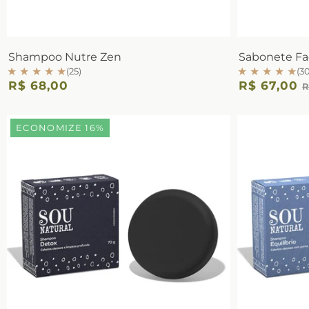
Shampoo Nutre Zen
Sabonete Faci
★ ★ ★ ★ ★
★ ★ ★ ★ ★
(25)
(30
R$ 68,00
R$ 67,00
R
ECONOMIZE 16%