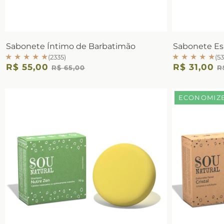
Sabonete Íntimo de Barbatimão
Sabonete E
★ ★ ★ ★ ★
★ ★ ★ ★ ★
(2335)
(53
R$ 55,00
R$ 31,00
R$ 65,00
R
ECONOMIZE