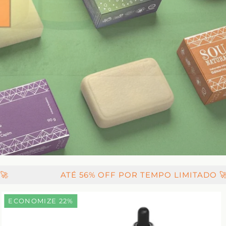
É 56% OFF
POR TEMPO LIMITADO 🚀
ATÉ
ECONOMIZE 22%