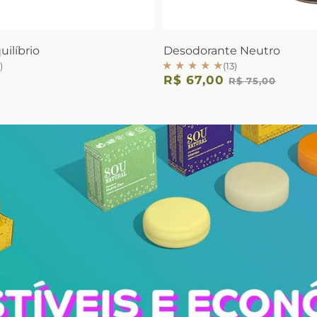
ilíbrio
Desodorante Neutro
★ ★ ★ ★ ★
)
(13)
R$ 67,00
R$ 75,00