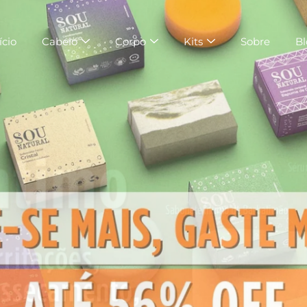
ício
Cabelo
Corpo
Kits
Sobre
Bl