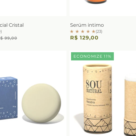
al Cristal
Serúm intimo
★ ★ ★ ★ ★
)
(23)
R$ 129,00
$ 99,00
ECONOMIZE 11%